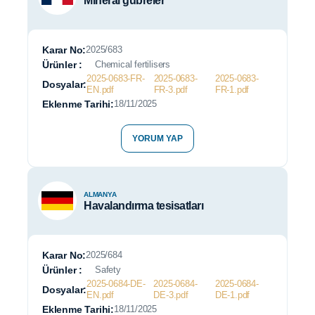
Mineral gübreler
Karar No:
2025/683
Ürünler :
Chemical fertilisers
2025-0683-FR-
2025-0683-
2025-0683-
Dosyalar:
EN.pdf
FR-3.pdf
FR-1.pdf
Eklenme Tarihi:
18/11/2025
YORUM YAP
ALMANYA
Havalandırma tesisatları
Karar No:
2025/684
Ürünler :
Safety
2025-0684-DE-
2025-0684-
2025-0684-
Dosyalar:
EN.pdf
DE-3.pdf
DE-1.pdf
Eklenme Tarihi:
18/11/2025