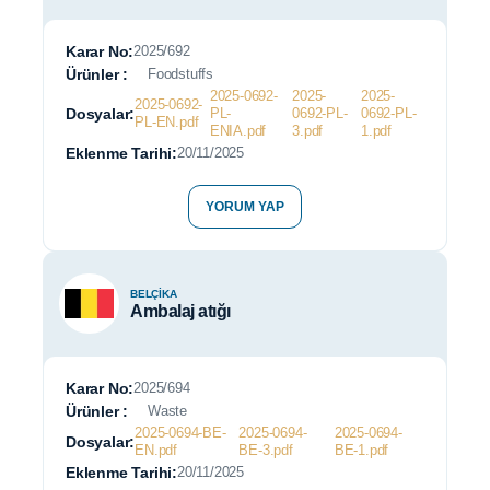
Karar No:
2025/692
Ürünler :
Foodstuffs
2025-0692-
2025-
2025-
2025-0692-
Dosyalar:
PL-
0692-PL-
0692-PL-
PL-EN.pdf
ENIA.pdf
3.pdf
1.pdf
Eklenme Tarihi:
20/11/2025
YORUM YAP
BELÇIKA
Ambalaj atığı
Karar No:
2025/694
Ürünler :
Waste
2025-0694-BE-
2025-0694-
2025-0694-
Dosyalar:
EN.pdf
BE-3.pdf
BE-1.pdf
Eklenme Tarihi:
20/11/2025