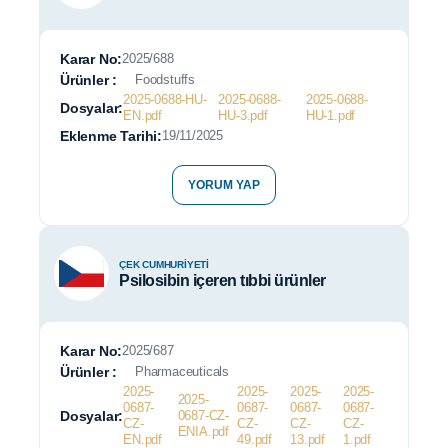
Karar No:
2025/688
Ürünler :
Foodstuffs
2025-0688-HU-
2025-0688-
2025-0688-
Dosyalar:
EN.pdf
HU-3.pdf
HU-1.pdf
Eklenme Tarihi:
19/11/2025
YORUM YAP
ÇEK CUMHURIYETI
Psilosibin içeren tıbbi ürünler
Karar No:
2025/687
Ürünler :
Pharmaceuticals
2025-
2025-
2025-
2025-
2025-
0687-
0687-
0687-
0687-
Dosyalar:
0687-CZ-
CZ-
CZ-
CZ-
CZ-
ENIA.pdf
EN.pdf
49.pdf
13.pdf
1.pdf