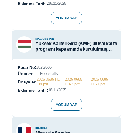
Eklenme Tarihi:
19/11/2025
YORUM YAP
MACARISTAN
Yüksek Kaliteli Gıda (KMÉ) ulusal kalite
programı kapsamında kurutulmuş
makarna
Karar No:
2025/685
Ürünler :
Foodstuffs
2025-0685-HU-
2025-0685-
2025-0685-
Dosyalar:
EN.pdf
HU-3.pdf
HU-1.pdf
Eklenme Tarihi:
18/11/2025
YORUM YAP
FRANSA