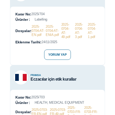
Karar No:
2025/704
Ürünler :
Labelling
2025-
2025-
2025-
2025-
2025-
0704-
0704-
0704-
Dosyalar:
0704-AT-
0704-AT-
AT-
AT-
AT-
EN.pdf
ENIA.pdf
49.pdf
3.pdf
1.pdf
Eklenme Tarihi:
24/11/2025
YORUM YAP
FRANSA
Eczacılar için etik kurallar
Karar No:
2025/703
Ürünler :
HEALTH, MEDICAL EQUIPMENT
2025-
2025-
2025-0703-
2025-0703-
Dosyalar:
0703-FR-
0703-FR-
FR-EN.pdf
FR-49.pdf