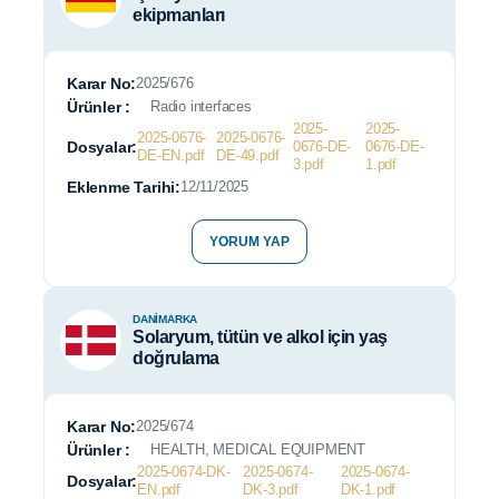
ekipmanları
Karar No:
2025/676
Ürünler :
Radio interfaces
2025-
2025-
2025-0676-
2025-0676-
Dosyalar:
0676-DE-
0676-DE-
DE-EN.pdf
DE-49.pdf
3.pdf
1.pdf
Eklenme Tarihi:
12/11/2025
YORUM YAP
DANIMARKA
Solaryum, tütün ve alkol için yaş
doğrulama
Karar No:
2025/674
Ürünler :
HEALTH, MEDICAL EQUIPMENT
2025-0674-DK-
2025-0674-
2025-0674-
Dosyalar:
EN.pdf
DK-3.pdf
DK-1.pdf