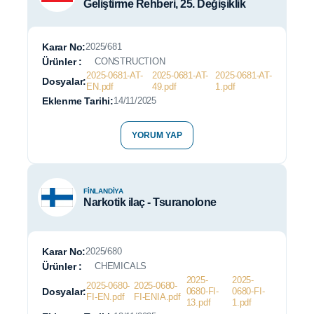
Geliştirme Rehberi, 25. Değişiklik
Karar No:
2025/681
Ürünler :
CONSTRUCTION
2025-0681-AT-
2025-0681-AT-
2025-0681-AT-
Dosyalar:
EN.pdf
49.pdf
1.pdf
Eklenme Tarihi:
14/11/2025
YORUM YAP
FINLANDIYA
Narkotik ilaç - Tsuranolone
Karar No:
2025/680
Ürünler :
CHEMICALS
2025-
2025-
2025-0680-
2025-0680-
Dosyalar:
0680-FI-
0680-FI-
FI-EN.pdf
FI-ENIA.pdf
13.pdf
1.pdf