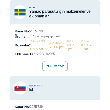
İSVEÇ
Yamaç paraşütü için malzemeler ve
ekipmanlar
Karar No:
2025/699
Ürünler :
Sporting equipment
2025-0699-
2025-
2025-
2025-0699-
Dosyalar:
SE-
0699-SE-
0699-SE-
SE-EN.pdf
ENIA.pdf
3.pdf
1.pdf
Eklenme Tarihi:
20/11/2025
YORUM YAP
SLOVAKYA
Et
Karar No:
2025/689