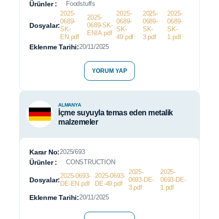
Ürünler :
Foodstuffs
2025-
2025-
2025-
2025-
2025-
0689-
0689-
0689-
0689-
Dosyalar:
0689-SK-
SK-
SK-
SK-
SK-
ENIA.pdf
EN.pdf
49.pdf
3.pdf
1.pdf
Eklenme Tarihi:
20/11/2025
YORUM YAP
ALMANYA
İçme suyuyla temas eden metalik
malzemeler
Karar No:
2025/693
Ürünler :
CONSTRUCTION
2025-
2025-
2025-0693-
2025-0693-
Dosyalar:
0693-DE-
0693-DE-
DE-EN.pdf
DE-49.pdf
3.pdf
1.pdf
Eklenme Tarihi:
20/11/2025