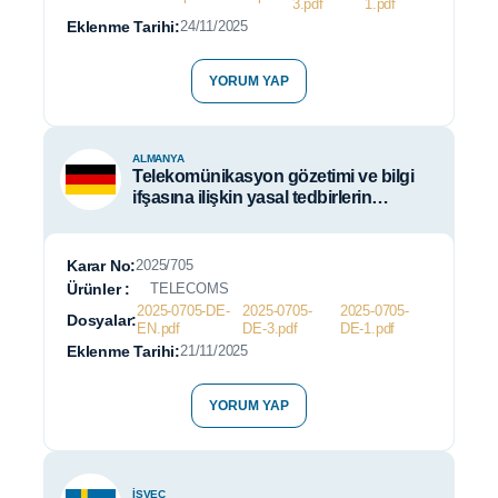
3.pdf
1.pdf
Eklenme Tarihi:
24/11/2025
YORUM YAP
ALMANYA
Telekomünikasyon gözetimi ve bilgi
ifşasına ilişkin yasal tedbirlerin
uygulanmasına dair Teknik Kılavuz
Karar No:
2025/705
Ürünler :
TELECOMS
2025-0705-DE-
2025-0705-
2025-0705-
Dosyalar:
EN.pdf
DE-3.pdf
DE-1.pdf
Eklenme Tarihi:
21/11/2025
YORUM YAP
İSVEÇ