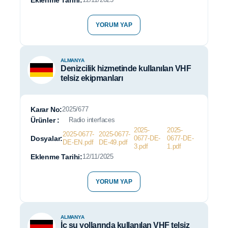
Eklenme Tarihi:
YORUM YAP
ALMANYA
Denizcilik hizmetinde kullanılan VHF
telsiz ekipmanları
Karar No:
2025/677
Ürünler :
Radio interfaces
2025-
2025-
2025-0677-
2025-0677-
Dosyalar:
0677-DE-
0677-DE-
DE-EN.pdf
DE-49.pdf
3.pdf
1.pdf
Eklenme Tarihi:
12/11/2025
YORUM YAP
ALMANYA
İç su yollarında kullanılan VHF telsiz