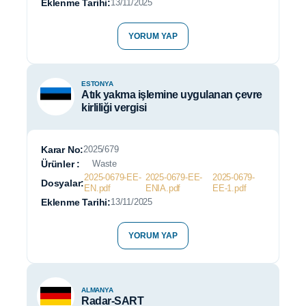
Eklenme Tarihi:
13/11/2025
YORUM YAP
ESTONYA
Atık yakma işlemine uygulanan çevre
kirliliği vergisi
Karar No:
2025/679
Ürünler :
Waste
2025-0679-EE-
2025-0679-EE-
2025-0679-
Dosyalar:
EN.pdf
ENIA.pdf
EE-1.pdf
Eklenme Tarihi:
13/11/2025
YORUM YAP
ALMANYA
Radar-SART