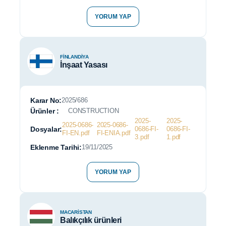
YORUM YAP
FINLANDIYA
İnşaat Yasası
Karar No:
2025/686
Ürünler :
CONSTRUCTION
2025-
2025-
2025-0686-
2025-0686-
Dosyalar:
0686-FI-
0686-FI-
FI-EN.pdf
FI-ENIA.pdf
3.pdf
1.pdf
Eklenme Tarihi:
19/11/2025
YORUM YAP
MACARISTAN
Balıkçılık ürünleri