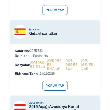
YORUM YAP
İSPANYA
Gıda el sanatları
Karar No:
2025/682
Ürünler :
Foodstuffs
2025-0682-
2025-
2025-
2025-0682-
Dosyalar:
ES-
0682-ES-
0682-ES-
ES-EN.pdf
ENIA.pdf
3.pdf
1.pdf
Eklenme Tarihi:
17/11/2025
YORUM YAP
AVUSTURYA
2019 Aşağı Avusturya Konut