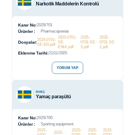
Narkotik Maddelerin Kontrolü
Karar No:
2025/701
Ürünler :
Pharmacopoeias
2025-0701-
2025-
2025-
2025-0701-
Dosyalar:
SE-
0701-SE-
0701-SE-
SE-EN.pdf
ENIA.pdf
3.pdf
1.pdf
Eklenme Tarihi:
21/11/2025
YORUM YAP
İSVEÇ
Yamaç paraşütü
Karar No:
2025/700
Ürünler :
Sporting equipment
2025-
2025-
2025-
2025-
2025-
0700-
0700-
0700-
0700-