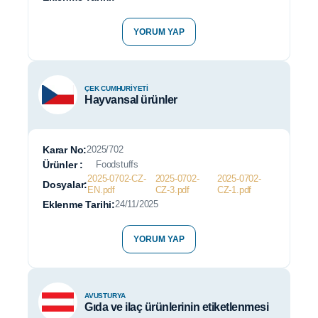
YORUM YAP
ÇEK CUMHURIYETI
Hayvansal ürünler
Karar No:
2025/702
Ürünler :
Foodstuffs
2025-0702-CZ-
2025-0702-
2025-0702-
Dosyalar:
EN.pdf
CZ-3.pdf
CZ-1.pdf
Eklenme Tarihi:
24/11/2025
YORUM YAP
AVUSTURYA
Gıda ve ilaç ürünlerinin etiketlenmesi