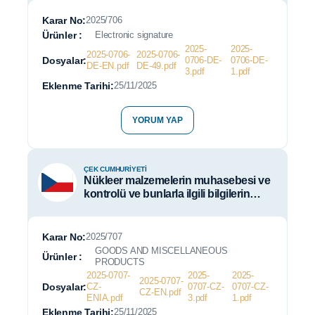
Karar No:
2025/706
Ürünler :
Electronic signature
2025-
2025-
2025-0706-
2025-0706-
Dosyalar:
0706-DE-
0706-DE-
DE-EN.pdf
DE-49.pdf
3.pdf
1.pdf
Eklenme Tarihi:
25/11/2025
YORUM YAP
ÇEK CUMHURIYETI
Nükleer malzemelerin muhasebesi ve
kontrolü ve bunlarla ilgili bilgilerin
raporlanması
Karar No:
2025/707
GOODS AND MISCELLANEOUS
Ürünler :
PRODUCTS
2025-0707-
2025-
2025-
2025-0707-
Dosyalar:
CZ-
0707-CZ-
0707-CZ-
CZ-EN.pdf
ENIA.pdf
3.pdf
1.pdf
Eklenme Tarihi:
25/11/2025