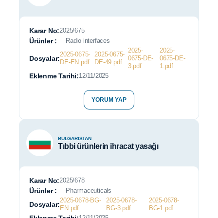
Karar No:
2025/675
Ürünler :
Radio interfaces
2025-
2025-
2025-0675-
2025-0675-
Dosyalar:
0675-DE-
0675-DE-
DE-EN.pdf
DE-49.pdf
3.pdf
1.pdf
Eklenme Tarihi:
12/11/2025
YORUM YAP
BULGARISTAN
Tıbbi ürünlerin ihracat yasağı
Karar No:
2025/678
Ürünler :
Pharmaceuticals
2025-0678-BG-
2025-0678-
2025-0678-
Dosyalar:
EN.pdf
BG-3.pdf
BG-1.pdf
12/11/2025