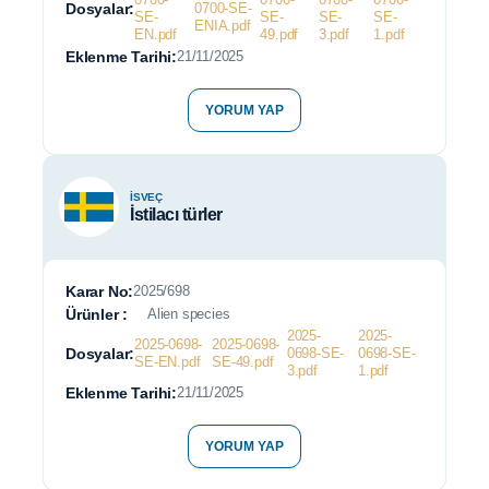
Dosyalar:
0700-SE-
SE-
SE-
SE-
SE-
ENIA.pdf
EN.pdf
49.pdf
3.pdf
1.pdf
Eklenme Tarihi:
21/11/2025
YORUM YAP
İSVEÇ
İstilacı türler
Karar No:
2025/698
Ürünler :
Alien species
2025-
2025-
2025-0698-
2025-0698-
Dosyalar:
0698-SE-
0698-SE-
SE-EN.pdf
SE-49.pdf
3.pdf
1.pdf
Eklenme Tarihi:
21/11/2025
YORUM YAP