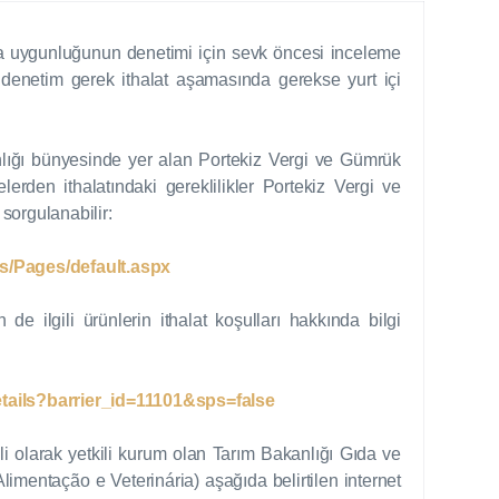
ına uygunluğunun denetimi için sevk öncesi inceleme
 denetim gerek ithalat aşamasında gerekse yurt içi
anlığı bünyesinde yer alan Portekiz Vergi ve Gümrük
lerden ithalatındaki gereklilikler Portekiz Vergi ve
 sorgulanabilir:
os/Pages/default.aspx
e ilgili ürünlerin ithalat koşulları hakkında bilgi
details?barrier_id=11101&sps=false
ili olarak yetkili kurum olan Tarım Bakanlığı Gıda ve
mentação e Veterinária) aşağıda belirtilen internet