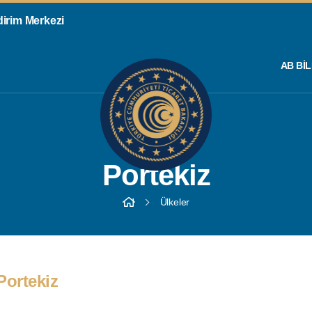
ldirim Merkezi
AB BIL
Portekiz
Ülkeler
Portekiz