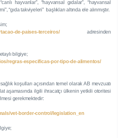
“canlı hayvanlar”, “hayvansal gıdalar”, “hayvansal
, “gıda takviyeleri” başlıkları altında ele alınmıştır.
şim;
tacao-de-paises-terceiros/
adresinden
etaylı bilgiye;
os/regras-especificas-por-tipo-de-alimentos/
n sağlık koşulları açısından temel olarak AB mevzuatı
t aşamasında ilgili ihracatçı ülkenin yetkili otoritesi
dilmesi gerekmektedir:
mals/vet-border-control/legislation_en
lgiye;