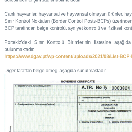
Canlı hayvanlar, hayvansal ve hayvansal olmayan ürünler, ha
Sınır Kontrol Noktaları (Border Control Posts-BCPs) üzerinden
BCP tarafından belge kontrolü, ayniyet kontrolü ve fiziksel kont
Portekiz’deki Sınır Kontrolü Birimlerinin listesine aşağı
bulunmaktadır:
https://www.dgav.pt/wp-content/uploads/2021/08/List-BCP-
Diğer taraftan belge örneği aşağıda sunulmaktadır.