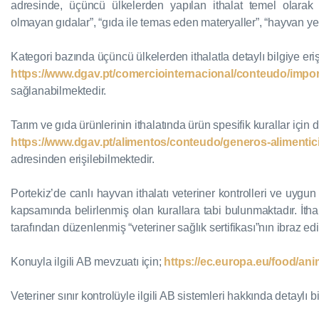
adresinde, üçüncü ülkelerden yapılan ithalat temel olarak 
olmayan gıdalar”, “gıda ile temas eden materyaller”, “hayvan yemi”
Kategori bazında üçüncü ülkelerden ithalatla detaylı bilgiye eri
https://www.dgav.pt/comerciointernacional/conteudo/impor
sağlanabilmektedir.
Tarım ve gıda ürünlerinin ithalatında ürün spesifik kurallar için d
https://www.dgav.pt/alimentos/conteudo/generos-alimentici
adresinden erişilebilmektedir.
Portekiz’de canlı hayvan ithalatı veteriner kontrolleri ve uygu
kapsamında belirlenmiş olan kurallara tabi bulunmaktadır. İthala
tarafından düzenlenmiş “veteriner sağlık sertifikası”nın ibraz e
Konuyla ilgili AB mevzuatı için;
https://ec.europa.eu/food/ani
Veteriner sınır kontrolüyle ilgili AB sistemleri hakkında detaylı bi