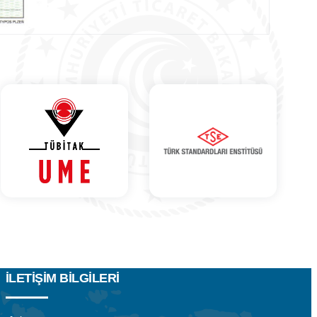
İLETIŞIM BILGILERI