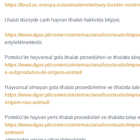
https://food.ec.europa.eu/animals/veterinary-border-contr
Ulusal düzeyde canlı hayvan ithalatı hakkında bilgiye;
https://www.dgav.pt/comerciointernacional/conteudo/impor
erişilebilmektedir.
Portekiz’de hayvansal gıda ithalatı prosedürleri ve ithalatta tale
https://www.dgav.pt/comerciointernacional/conteudo/impor
e-subprodutos-de-origem-animal/
Hayvansal olmayan gıda ithalatı prosedürlerine ve ithalatta talep
https://www.dgav.pt/comerciointernacional/conteudo/impor
origem-nao-animal/
Portekiz’de hayvan yemi ithalatı prosedürleri ve ithalatta talep ed
https://www.dgav.pt/comerciointernacional/conteudo/impor
animais/
adresinden erişim sağlanabilmektedir.