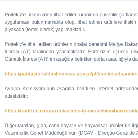
Portekiz’e ülkemizden ithal edilen ürünlerin güvenlik şartlar
uygulaması bulunmamakta olup, ithal edilen ürünlere ilişkin
piyasada (temel olarak) yapılmaktadır.
Portekiz’e ithal edilen ürünlerin ithalat denetimi Maliye Bak
İdaresi (AT) tarafından yapılmaktadır. Portekiz’in üçüncü ülke
Gümrük İdaresi (AT)’nin aşağıda belirtilen portalı aracılığıyla da
https://pauta.portaldasfinancas.gov.pt/pt/direitosaduaneir
Avrupa Komisyonunun aşağıda belirtilen internet adresinden d
edinilebilir:
https://trade.ec.europa.eu/access-to-markets/en/barriers/
Diğer taraftan, gıda, canlı hayvan ve hayvansal ürünler ile ilg
Veterinerlik Genel Müdürlüğü’nün (DGAV - Direção-Geral de Ali