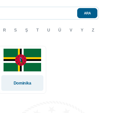
ARA
R
S
Ş
T
U
Ü
V
Y
Z
Dominika