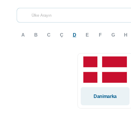
A
B
C
Ç
D
E
F
G
H
Danimarka