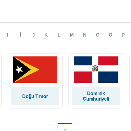
I
İ
J
K
L
M
N
O
Ö
P
Dominik
Doğu Timor
Cumhuriyeti
1