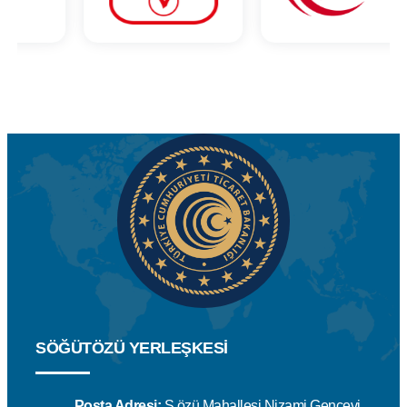
SÖĞÜTÖZÜ YERLEŞKESİ
Posta Adresi:
S.özü Mahallesi Nizami Gencevi