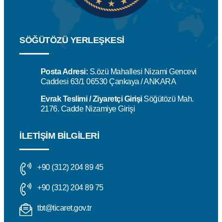
SÖĞÜTÖZÜ YERLEŞKESİ
Posta Adresi:
S.özü Mahallesi Nizami Gencevi
Caddesi 63/1 06530 Çankaya / ANKARA
Evrak Teslimi / Ziyaretçi Girişi
Söğütözü Mah.
2176. Cadde Nizamiye Girişi
İLETIŞIM BILGILERI
+90 (312) 204 89 45
+90 (312) 204 89 75
tbt@ticaret.gov.tr