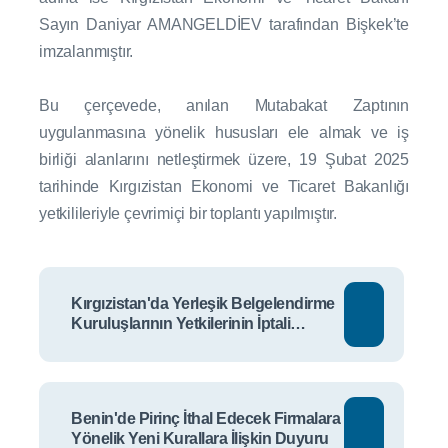
Sayın Daniyar AMANGELDİEV tarafından Bişkek’te
imzalanmıştır.
Bu çerçevede, anılan Mutabakat Zaptının
uygulanmasına yönelik hususları ele almak ve iş
birliği alanlarını netleştirmek üzere, 19 Şubat 2025
tarihinde Kırgızistan Ekonomi ve Ticaret Bakanlığı
yetkilileriyle çevrimiçi bir toplantı yapılmıştır.
Kırgızistan'da Yerleşik Belgelendirme
Kuruluşlarının Yetkilerinin İptali
Hakkında Duyuru II
Benin'de Pirinç İthal Edecek Firmalara
Yönelik Yeni Kurallara İlişkin Duyuru