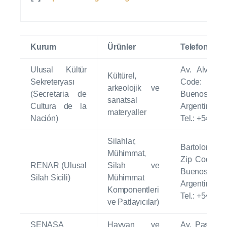
Kurum
Ürünler
Telefon ve 
Ulusal Kültür
Av. Alvear 
Kültürel,
Sekreteryası
Code: C1
arkeolojik ve
(Secretaria de
Buenos Air
sanatsal
Cultura de la
Argen
materyaller
Nación)
Tel.: +54 11
Silahlar,
Bartolome Mi
Mühimmat,
Zip Code: 
RENAR (Ulusal
Silah ve
Buenos Air
Silah Sicili)
Mühimmat
Argen
Komponentleri
Tel.: +54 11
ve Patlayıcılar)
SENASA
Hayvan ve
Av. Paseo C