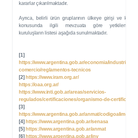
kararlar çıkarılmaktadır.
Ayrıca, belirli ürün gruplarının ülkeye girişi ve kontro
konusunda ilgili mevzuata göre yetkilendirilm
kuruluşların listesi aşağıda sunulmaktadır.
[1]
https://www.argentina.gob.ar/economia/industria-y-
comercio/reglamentos-tecnicos
[2]
https://www.iram.org.ar/
https://oaa.org.ar/
https://www.inti.gob.ar/areas/servicios-
regulados/certificaciones/organismo-de-certificacio
[3]
https://www.argentina.gob.ar/anmat/codigoalimentar
[4]
https://www.argentina.gob.ar/senasa
[5]
https:/
/
www.argentina.gob.ar/anmat
[6]
https://www.argentina.gob.ar/inv