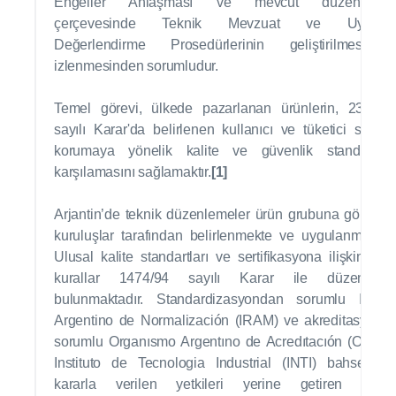
Engeller Anlaşması ve mevcut düzenlemel
çerçevesinde Teknik Mevzuat ve Uygunl
Değerlendirme Prosedürlerinin geliştirilmesi 
izlenmesinden sorumludur.
Temel görevi, ülkede pazarlanan ürünlerin, 237/20
sayılı Karar'da belirlenen kullanıcı ve tüketici sağlığı
korumaya yönelik kalite ve güvenlik standartları
karşılamasını sağlamaktır.
[1]
Arjantin’de teknik düzenlemeler ürün grubuna göre fark
kuruluşlar tarafından belirlenmekte ve uygulanmaktadı
Ulusal kalite standartları ve sertifikasyona ilişkin gen
kurallar 1474/94 sayılı Karar ile düzenlenm
bulunmaktadır. Standardizasyondan sorumlu Institu
Argentino de Normalización (IRAM) ve akreditasyond
sorumlu Organısmo Argentıno de Acredıtacıón (OAA) i
Instituto de Tecnologia Industrial (INTI) bahse ko
kararla verilen yetkileri yerine getiren başlı