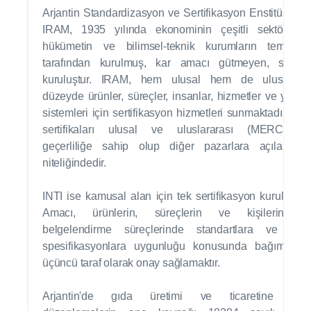
Arjantin Standardizasyon ve Sertifikasyon Enstitüsü ol
IRAM, 1935 yılında ekonominin çeşitli sektörlerini
hükümetin ve bilimsel-teknik kurumların temsilcile
tarafından kurulmuş, kar amacı gütmeyen, sivil b
kuruluştur. IRAM, hem ulusal hem de uluslarara
düzeyde ürünler, süreçler, insanlar, hizmetler ve yönet
sistemleri için sertifikasyon hizmetleri sunmaktadır. IR
sertifikaları ulusal ve uluslararası (MERCOSU
geçerliliğe sahip olup diğer pazarlara açılan ka
niteliğindedir.
INTI ise kamusal alan için tek sertifikasyon kuruluşudu
Amacı, ürünlerin, süreçlerin ve kişilerin t
belgelendirme süreçlerinde standartlara ve tekn
spesifikasyonlara uygunluğu konusunda bağımsız b
üçüncü taraf olarak onay sağlamaktır.
Arjantin'de gıda üretimi ve ticaretine ilişk