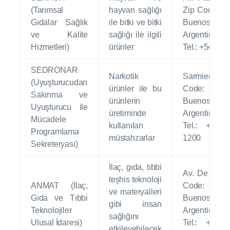
(Tarımsal
hayvan sağlığı
Zip Code: 
Gıdalar Sağlık
ile bitki ve bitki
Buenos Air
ve Kalite
sağlığı ile ilgili
Argen
Hizmetleri)
ürünler
Tel.: +54 11
SEDRONAR
Narkotik
Sarmiento 
(Uyuşturucudan
ürünler ile bu
Code: C1
Sakınma ve
ürünlerin
Buenos Air
Uyuşturucu ile
üretiminde
Argen
Mücadele
kullanılan
Tel.: +54 
Programlama
müstahzarlar
12
Sekreteryası)
İlaç, gıda, tıbbi
Av. De Mayo
teşhis teknoloji
ANMAT (İlaç,
Code: C1
ve materyalleri
Gıda ve Tıbbi
Buenos Air
gibi insan
Teknolojiler
Argen
sağlığını
Ulusal İdaresi)
Tel.: +54 
etkileyebilecek