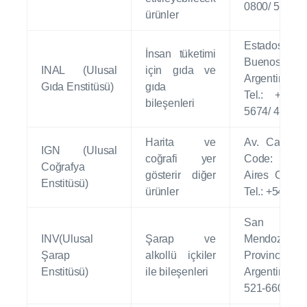
0800/ 5252-
ürünler
Estados Un
İnsan tüketimi
Buenos Air
INAL (Ulusal
için gıda ve
Argen
Gıda Enstitüsü)
gıda
Tel.: +54 
bileşenleri
5674/ 4340-
Harita ve
Av. Cabildo
IGN (Ulusal
coğrafi yer
Code: 1426
Coğrafya
gösterir diğer
Aires City -
Enstitüsü)
ürünler
Tel.: +54 11
San Mart
INV(Ulusal
Şarap ve
Mendoza
Şarap
alkollü içkiler
Province of 
Enstitüsü)
ile bileşenleri
Argentina Tel
521-6600