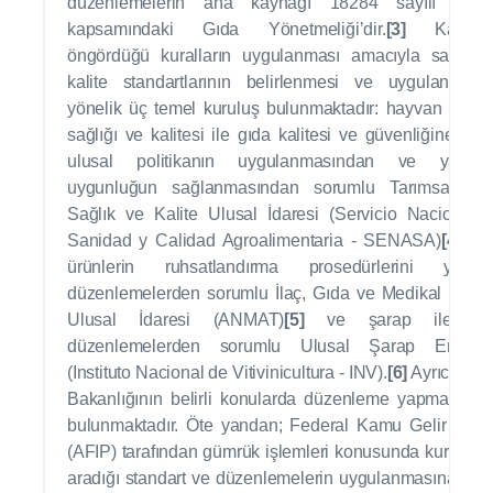
düzenlemelerin ana kaynağı 18284 sayılı Kan
kapsamındaki Gıda Yönetmeliği’dir.
[3]
Kanunu
öngördüğü kuralların uygulanması amacıyla sağlık 
kalite standartlarının belirlenmesi ve uygulanması
yönelik üç temel kuruluş bulunmaktadır: hayvan ve bit
sağlığı ve kalitesi ile gıda kalitesi ve güvenliğine ilişk
ulusal politikanın uygulanmasından ve yasala
uygunluğun sağlanmasından sorumlu Tarımsal Gı
Sağlık ve Kalite Ulusal İdaresi (Servicio Nacional 
Sanidad y Calidad Agroalimentaria - SENASA)
[4]
, tıb
ürünlerin ruhsatlandırma prosedürlerini yönet
düzenlemelerden sorumlu İlaç, Gıda ve Medikal Ürünl
Ulusal İdaresi (ANMAT)
[5]
ve şarap ile ilgi
düzenlemelerden sorumlu Ulusal Şarap Enstitü
(Instituto Nacional de Vitivinicultura - INV).
[6]
Ayrıca Tar
Bakanlığının belirli konularda düzenleme yapma yetki
bulunmaktadır. Öte yandan; Federal Kamu Gelir İdare
(AFIP) tarafından gümrük işlemleri konusunda kurumlar
aradığı standart ve düzenlemelerin uygulanmasına ilişk