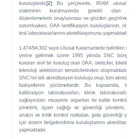
kuruluşlardır.
[2]
Bu çerçevede, IRAM ulusal kali
sisteminin kurulmasında gerekli olan tekn
düzenlemelerin onaylanması ve gözden geçirilmesind
sorumluyken, OAA sertifikasyon kuruluşlarının, ölçüm 
test laboratuvarlarının akreditasyonunu yapmaktadır.
1.474/94.302 sayılı Ulusal Kararnamede belirtilen işlevle
yerine getirmek üzere 1995 yılında SNC bünyesin
kurulan sivil bir kuruluş olan OAA; üreticiler, tüketiciler 
teknoloji sektörünün temsilcilerinden oluşmaktadır. OA
SNC'nin tek akreditasyon kuruluşu olup; tüm akreditasy
faaliyetlerini yürütmektedir. Bu kapsamda, test 
kalibrasyon laboratuvarları, klinik laboratuvarlar; te
sağlayıcıları; muayene organları ile kalite kontrol, çev
yönetimi, işyeri sağlığı ve güvenliği yönetimi, tehli
analizi ve kritik kontrol noktaları, gıda güvenliği yöneti
için sistem belgelendirme kuruluşlarının akreditasyonu
yapmaktadır.