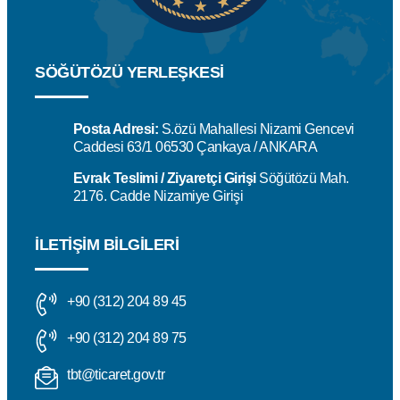
SÖĞÜTÖZÜ YERLEŞKESİ
Posta Adresi:
S.özü Mahallesi Nizami Gencevi
Caddesi 63/1 06530 Çankaya / ANKARA
Evrak Teslimi / Ziyaretçi Girişi
Söğütözü Mah.
2176. Cadde Nizamiye Girişi
İLETIŞIM BILGILERI
+90 (312) 204 89 45
+90 (312) 204 89 75
tbt@ticaret.gov.tr