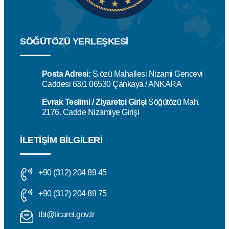
SÖĞÜTÖZÜ YERLEŞKESİ
Posta Adresi:
S.özü Mahallesi Nizami Gencevi
Caddesi 63/1 06530 Çankaya / ANKARA
Evrak Teslimi / Ziyaretçi Girişi
Söğütözü Mah.
2176. Cadde Nizamiye Girişi
İLETIŞIM BILGILERI
+90 (312) 204 89 45
+90 (312) 204 89 75
tbt@ticaret.gov.tr