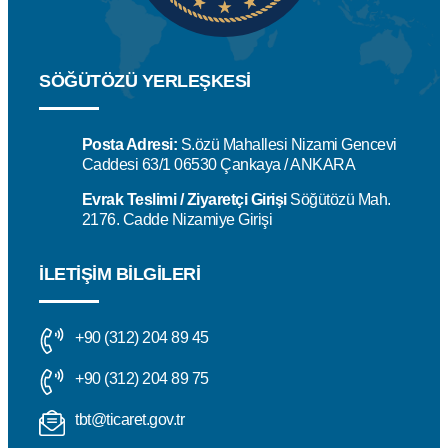
SÖĞÜTÖZÜ YERLEŞKESİ
Posta Adresi:
S.özü Mahallesi Nizami Gencevi
Caddesi 63/1 06530 Çankaya / ANKARA
Evrak Teslimi / Ziyaretçi Girişi
Söğütözü Mah.
2176. Cadde Nizamiye Girişi
İLETIŞIM BILGILERI
+90 (312) 204 89 45
+90 (312) 204 89 75
tbt@ticaret.gov.tr