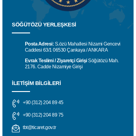
SÖĞÜTÖZÜ YERLEŞKESİ
Posta Adresi:
S.özü Mahallesi Nizami Gencevi
Caddesi 63/1 06530 Çankaya / ANKARA
Evrak Teslimi / Ziyaretçi Girişi
Söğütözü Mah.
2176. Cadde Nizamiye Girişi
İLETIŞIM BILGILERI
+90 (312) 204 89 45
+90 (312) 204 89 75
tbt@ticaret.gov.tr