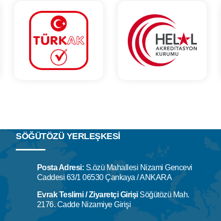
SÖĞÜTÖZÜ YERLEŞKESİ
Posta Adresi:
S.özü Mahallesi Nizami Gencevi
Caddesi 63/1 06530 Çankaya / ANKARA
Evrak Teslimi / Ziyaretçi Girişi
Söğütözü Mah.
2176. Cadde Nizamiye Girişi