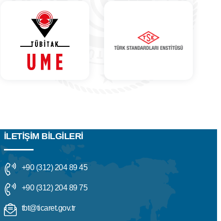
İLETIŞIM BILGILERI
+90 (312) 204 89 45
+90 (312) 204 89 75
tbt@ticaret.gov.tr