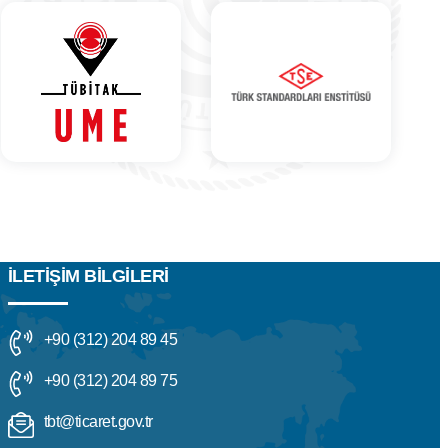
İLETIŞIM BILGILERI
+90 (312) 204 89 45
+90 (312) 204 89 75
tbt@ticaret.gov.tr