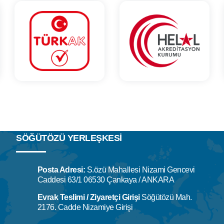
SÖĞÜTÖZÜ YERLEŞKESİ
Posta Adresi:
S.özü Mahallesi Nizami Gencevi
Caddesi 63/1 06530 Çankaya / ANKARA
Evrak Teslimi / Ziyaretçi Girişi
Söğütözü Mah.
2176. Cadde Nizamiye Girişi