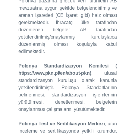
Polonya pazarına girecek yeni ürünlerin AB
mevzuatına uygun şekilde belgelendirilmiş ve
aranan işaretleri (CE İşareti gibi) haiz olması
gerekmektedir. İhracatçı ülke tarafından
düzenlenen belgeler, AB tarafından
yetkilendirilmiş/onaylanmış kuruluşlarca
düzenlenmiş olması koşuluyla kabul
edilmektedir.
Polonya Standardizasyon Komitesi (
https://www.pkn.pl/en/about-pkn
)
, ulusal
standardizasyon kuruluşu olarak kanunla
yetkilendirilmiştir. Polonya Standartlarının
belirlenmesi, standardizasyon işlemlerinin
yürütülmesi, denetlenmesi, belgelerin
onaylanması çalışmalarını yürütümektedir.
Polonya Test ve Sertifikasyon Merkezi
, ürün
inceleme ve sertifikasyonda yetkili kurumdur.