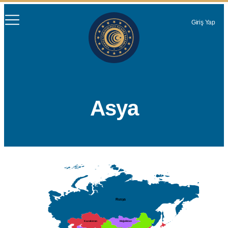
Giriş Yap
Asya
Rusya
Moğolistan
Kazakistan