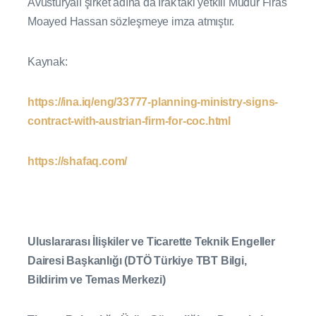
Avusturyalı şirket adına da Irak'taki yetkili Müdür Firas
Moayed Hassan sözleşmeye imza atmıştır.
Kaynak:
https://ina.iq/eng/33777-planning-ministry-signs-
contract-with-austrian-firm-for-coc.html
https://shafaq.com/
Uluslararası İlişkiler ve Ticarette Teknik Engeller
Dairesi Başkanlığı (DTÖ Türkiye TBT Bilgi,
Bildirim ve Temas Merkezi)