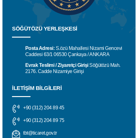
SÖĞÜTÖZÜ YERLEŞKESİ
Posta Adresi:
S.özü Mahallesi Nizami Gencevi
Caddesi 63/1 06530 Çankaya / ANKARA
Evrak Teslimi / Ziyaretçi Girişi
Söğütözü Mah.
2176. Cadde Nizamiye Girişi
İLETIŞIM BILGILERI
+90 (312) 204 89 45
+90 (312) 204 89 75
tbt@ticaret.gov.tr