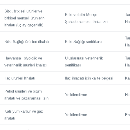
Bitki, bitkisel ürünler ve
Bitki ve bitki Menşe
Tar
bitkisel menşeli ürünlerin
Şahadetnamesi İthalat izni
Ha
ithalatı (üç ay geçerlidir)
Tar
Bitki Sağlığı ürünleri ithalatı
Bitki Sağlığı sertifikası
Ha
Hayvansal, biyolojik ve
Uluslararası veterinerlik
Tar
veterinerlik ürünleri ithalatı
sertifikası
Ha
İlaç ürünleri İthalatı
İlaç ihracatı için kalite belgesi
Ka
Petrol ürünleri ve bitüm
Yetkilendirme
Hi
ithalatı ve pazarlaması İzin
Kalsiyum karbür ve gaz
Yetkilendirme
Ene
ithalatı