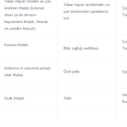
Yaban Hayatı Ürünleri ve yan
Yaban hayatı ürünlerinden ve
ürünlerin ithalatı (korunan
Çe
yan ürünlerinden yararlanma
olsun ya da olmasın
Tu
izni
hayvanların ithalatı, ihracatı
ve yeniden ihracatı)
Çe
Kereste ithalatı
Bitki sağlığı sertifikası
Tu
Avlanma ve savunma amaçlı
Özel yetki
İçi
silah ithalatı
Ul
Uçak ithalatı
Yetki
Ba