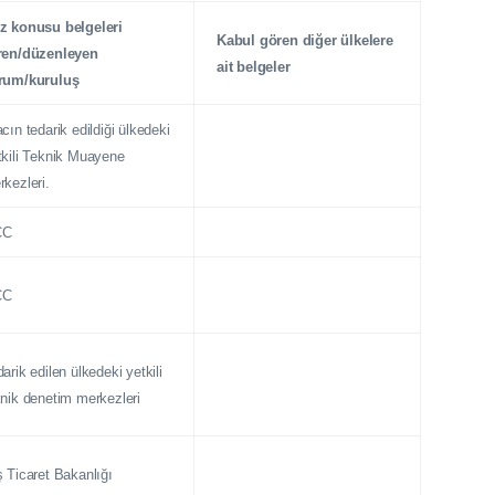
z konusu belgeleri
Kabul gören diğer ülkelere
ren/düzenleyen
ait belgeler
rum/kuruluş
cın tedarik edildiği ülkedeki
tkili Teknik Muayene
kezleri.
CC
CC
arik edilen ülkedeki yetkili
knik denetim merkezleri
 Ticaret Bakanlığı