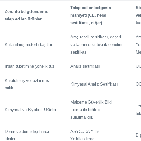
Talep edilen belgenin
Sö
Zorunlu belgelendirme
mahiyeti (CE, helal
ve
talep edilen ürünler
sertifikası, diğer)
ku
Araç tescil sertifikası, geçerli
Ara
Kullanılmış motorlu taşıtlar
ve tatmin etici teknik denetim
Ye
sertifikası
Mer
İnsan tüketimine yönelik tuz
Analiz sertifikası
O
Kurutulmuş ve tuzlanmış
Kimyasal Analiz Sertifikası
O
balık
Malzeme Güvenlik Bilgi
Ted
Kimyasal ve Biyolojik Ürünler
Formu ile birlikte
te
sunulmalıdır.
Demir ve demirdışı hurda
ASYCUDA Yıllık
Dış
ithalatı
Yetkilendirme