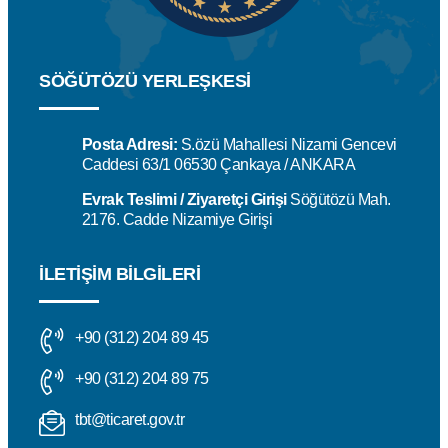
SÖĞÜTÖZÜ YERLEŞKESİ
Posta Adresi:
S.özü Mahallesi Nizami Gencevi
Caddesi 63/1 06530 Çankaya / ANKARA
Evrak Teslimi / Ziyaretçi Girişi
Söğütözü Mah.
2176. Cadde Nizamiye Girişi
İLETIŞIM BILGILERI
+90 (312) 204 89 45
+90 (312) 204 89 75
tbt@ticaret.gov.tr