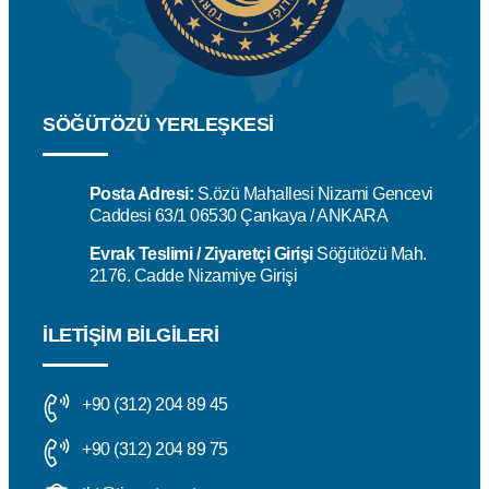
SÖĞÜTÖZÜ YERLEŞKESİ
Posta Adresi:
S.özü Mahallesi Nizami Gencevi
Caddesi 63/1 06530 Çankaya / ANKARA
Evrak Teslimi / Ziyaretçi Girişi
Söğütözü Mah.
2176. Cadde Nizamiye Girişi
İLETIŞIM BILGILERI
+90 (312) 204 89 45
+90 (312) 204 89 75