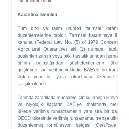
istenebilmektedir.
Karantina İşlemleri
Tüm bitki ve tarım ürünleri tarımsal karantina
düzenlemelerine tabidir. Tarımsal karantinaya ilişki
kanuna (Federal Law No. (5) of 1979 Concerning
Agricultural Quarantine) eki (1) numaralı tabloda
gösterilen zararlı veya bitki hastalıklarından herhangi
birinin bulaştığından şüphelenilenlerin ülkeye
girişlerine izin verilmemektedir. BAE’de bu konuya
ilişkin yeni bir yasa çıkarılması üzerinde de
çalışılmaktadır.
Tarımda zararlılarla mücadele için kullanılan kimyasal
ve biyolojik ilaçların BAE’ye ithalatında menşe
ülkede verilmiş ruhsatnamenin yanı sıra bir başka
OECD ülkesinde verilmiş ruhsatname, menşe ülkede
düzenlenmiş formülasyon belgesi
(Certificate of