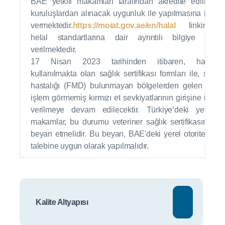
BAE yetkili makamları tarafından akredite edilmiş
kuruluşlardan alınacak uygunluk ile yapılmasına izin
vermektedir.
https://moiat.gov.ae/en/halal
linkinde
helal standartlarına dair ayrıntılı bilgiye yer
verilmektedir.
17 Nisan 2023 tarihinden itibaren, halen
kullanılmakta olan sağlık sertifikası formları ile, şap
hastalığı (FMD) bulunmayan bölgelerden gelen ısıl
işlem görmemiş kırmızı et sevkiyatlarının girişine izin
verilmeye devam edilecektir. Türkiye’deki yetkili
makamlar, bu durumu veteriner sağlık sertifikasında
beyan etmelidir. Bu beyan, BAE'deki yerel otoritenin
talebine uygun olarak yapılmalıdır.
Kalite Altyapısı