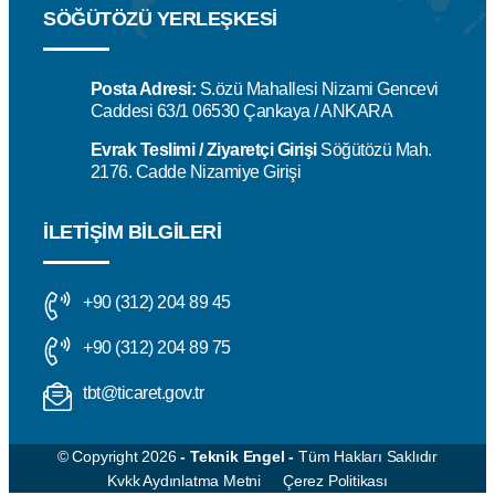
SÖĞÜTÖZÜ YERLEŞKESİ
Posta Adresi:
S.özü Mahallesi Nizami Gencevi
Caddesi 63/1 06530 Çankaya / ANKARA
Evrak Teslimi / Ziyaretçi Girişi
Söğütözü Mah.
2176. Cadde Nizamiye Girişi
İLETIŞIM BILGILERI
+90 (312) 204 89 45
+90 (312) 204 89 75
tbt@ticaret.gov.tr
© Copyright 2026
- Teknik Engel -
Tüm Hakları Saklıdır
Kvkk Aydınlatma Metni
Çerez Politikası