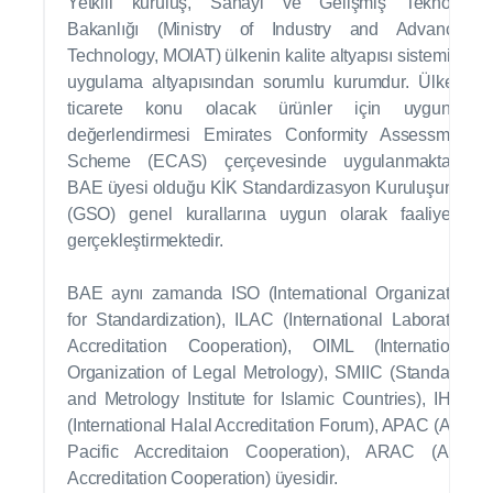
Yetkili kuruluş, Sanayi ve Gelişmiş Teknoloji
Bakanlığı (Ministry of Industry and Advanced
Technology, MOIAT) ülkenin kalite altyapısı sistemi ve
uygulama altyapısından sorumlu kurumdur. Ülkede
ticarete konu olacak ürünler için uygunluk
değerlendirmesi Emirates Conformity Assessment
Scheme (ECAS) çerçevesinde uygulanmaktadır.
BAE üyesi olduğu KİK Standardizasyon Kuruluşunun
(GSO) genel kurallarına uygun olarak faaliyetini
gerçekleştirmektedir.
BAE aynı zamanda ISO (International Organization
for Standardization), ILAC (International Laboratory
Accreditation Cooperation), OIML (International
Organization of Legal Metrology), SMIIC (Standards
and Metrology Institute for Islamic Countries), IHAF
(International Halal Accreditation Forum), APAC (Asia
Pacific Accreditaion Cooperation), ARAC (Arab
Accreditation Cooperation) üyesidir.