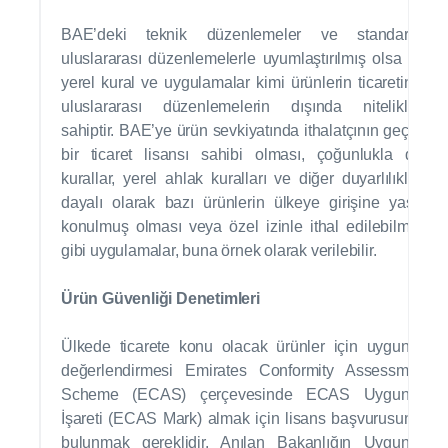
BAE’deki teknik düzenlemeler ve standartlar
uluslararası düzenlemelerle uyumlaştırılmış olsa da,
yerel kural ve uygulamalar kimi ürünlerin ticaretinde
uluslararası düzenlemelerin dışında niteliklere
sahiptir. BAE’ye ürün sevkiyatında ithalatçının geçerli
bir ticaret lisansı sahibi olması, çoğunlukla dini
kurallar, yerel ahlak kuralları ve diğer duyarlılıklara
dayalı olarak bazı ürünlerin ülkeye girişine yasak
konulmuş olması veya özel izinle ithal edilebilmesi
gibi uygulamalar, buna örnek olarak verilebilir.
Ürün Güvenliği Denetimleri
Ülkede ticarete konu olacak ürünler için uygunluk
değerlendirmesi Emirates Conformity Assessment
Scheme (ECAS) çerçevesinde ECAS Uygunluk
İşareti (ECAS Mark) almak için lisans başvurusunda
bulunmak gereklidir. Anılan Bakanlığın Uygunluk