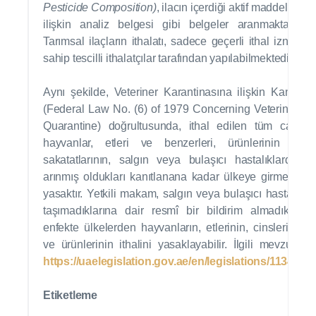
Pesticide Composition)
, ilacın içerdiği aktif maddelere
ilişkin analiz belgesi gibi belgeler aranmaktadır.
Tarımsal ilaçların ithalatı, sadece geçerli ithal iznine
sahip tescilli ithalatçılar tarafından yapılabilmektedir.
Aynı şekilde, Veteriner Karantinasına ilişkin Kanun
(Federal Law No. (6) of 1979 Concerning Veterinary
Quarantine) doğrultusunda, ithal edilen tüm canlı
hayvanlar, etleri ve benzerleri, ürünlerinin ve
sakatatlarının, salgın veya bulaşıcı hastalıklardan
arınmış oldukları kanıtlanana kadar ülkeye girmeleri
yasaktır. Yetkili makam, salgın veya bulaşıcı hastalık
taşımadıklarına dair resmî bir bildirim almadıkça,
enfekte ülkelerden hayvanların, etlerinin, cinslerinin
ve ürünlerinin ithalini yasaklayabilir. İlgili mevzuat:
https://uaelegislation.gov.ae/en/legislations/1134
Etiketleme