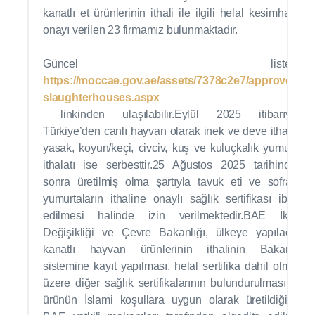
kanatlı et ürünlerinin ithali ile ilgili helal kesimhane
onayı verilen 23 firmamız bulunmaktadır.
Güncel listeye
https://moccae.gov.ae/assets/7378c2e7/approved-
slaughterhouses.aspx
linkinden ulaşılabilir.Eylül 2025 itibarıyla,
Türkiye’den canlı hayvan olarak inek ve deve ithalatı
yasak, koyun/keçi, civciv, kuş ve kuluçkalık yumurta
ithalatı ise serbesttir.25 Ağustos 2025 tarihinden
sonra üretilmiş olma şartıyla tavuk eti ve sofralık
yumurtaların ithaline onaylı sağlık sertifikası ibraz
edilmesi halinde izin verilmektedir.BAE İklim
Değişikliği ve Çevre Bakanlığı, ülkeye yapılacak
kanatlı hayvan ürünlerinin ithalinin Bakanlık
sistemine kayıt yapılması, helal sertifika dahil olmak
üzere diğer sağlık sertifikalarının bulundurulması ve
ürünün İslami koşullara uygun olarak üretildiğinin