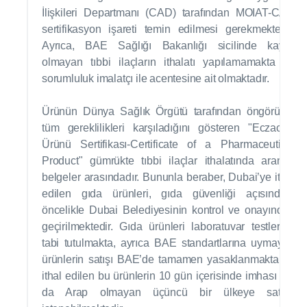
İlişkileri Departmanı (CAD) tarafından MOIAT-CAD
sertifikasyon işareti temin edilmesi gerekmektedir.
Ayrıca, BAE Sağlığı Bakanlığı sicilinde kayıtlı
olmayan tıbbi ilaçların ithalatı yapılamamakta ve
sorumluluk imalatçı ile acentesine ait olmaktadır.
Ürünün Dünya Sağlık Örgütü tarafından öngörülen
tüm gereklilikleri karşıladığını gösteren "Eczacılık
Ürünü Sertifikası-Certificate of a Pharmaceutical
Product" gümrükte tıbbi ilaçlar ithalatında aranan
belgeler arasındadır. Bununla beraber, Dubai’ye ithal
edilen gıda ürünleri, gıda güvenliği açısından,
öncelikle Dubai Belediyesinin kontrol ve onayından
geçirilmektedir. Gıda ürünleri laboratuvar testlerine
tabi tutulmakta, ayrıca BAE standartlarına uymayan
ürünlerin satışı BAE’de tamamen yasaklanmakta ve
ithal edilen bu ürünlerin 10 gün içerisinde imhası (ya
da Arap olmayan üçüncü bir ülkeye satışı)