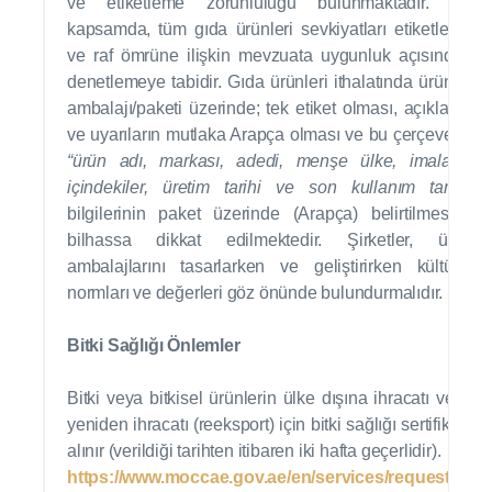
ve etiketleme zorunluluğu bulunmaktadır. Bu
kapsamda, tüm gıda ürünleri sevkiyatları etiketleme
ve raf ömrüne ilişkin mevzuata uygunluk açısından
denetlemeye tabidir. Gıda ürünleri ithalatında ürünün
ambalajı/paketi üzerinde; tek etiket olması, açıklama
ve uyarıların mutlaka Arapça olması ve bu çerçevede
“ürün adı, markası, adedi, menşe ülke, imalatçı,
içindekiler, üretim tarihi ve son kullanım tarihi”
bilgilerinin paket üzerinde (Arapça) belirtilmesine
bilhassa dikkat edilmektedir. Şirketler, ürün
ambalajlarını tasarlarken ve geliştirirken kültürel
normları ve değerleri göz önünde bulundurmalıdır.
Bitki Sağlığı Önlemler
Bitki veya bitkisel ürünlerin ülke dışına ihracatı veya
yeniden ihracatı (reeksport) için bitki sağlığı sertifikası
alınır (verildiği tarihten itibaren iki hafta geçerlidir).
https://www.moccae.gov.ae/en/services/request-