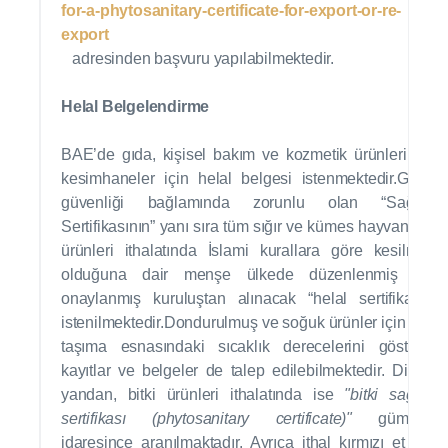
for-a-phytosanitary-certificate-for-export-or-re-
export
adresinden başvuru yapılabilmektedir.
Helal Belgelendirme
BAE’de gıda, kişisel bakım ve kozmetik ürünleri ve
kesimhaneler için helal belgesi istenmektedir.Gıda
güvenliği bağlamında zorunlu olan “Sağlık
Sertifikasının” yanı sıra tüm sığır ve kümes hayvanları
ürünleri ithalatında İslami kurallara göre kesilmiş
olduğuna dair menşe ülkede düzenlenmiş ve
onaylanmış kuruluştan alınacak “helal sertifikası"
istenilmektedir.Dondurulmuş ve soğuk ürünler için ise
taşıma esnasındaki sıcaklık derecelerini gösterir
kayıtlar ve belgeler de talep edilebilmektedir. Diğer
yandan, bitki ürünleri ithalatında ise
"bitki sağlık
sertifikası (phytosanitary certificate)"
gümrük
idaresince aranılmaktadır. Ayrıca ithal kırmızı et ve