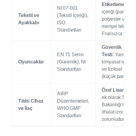
Etiketleme:
Mat
NI 07-001
içeriği (pamuk,
Tekstil ve
(Tekstil İçeriği),
polyester vb.) ve
Ayakkabı
ISO
menşei bilgisi
Standartları
Fransızca yazılm
Güvenlik
EN 71 Serisi
Testi:
Yanıcılık,
Oyuncaklar
(Güvenlik), NI
kimyasal içerik (f
Standartları
ve fiziksel tehlik
(küçük parça) de
Özel Lisans:
Vo
AIRP
ek olarak Sağlık
Tıbbi Cihaz
Düzenlemeleri,
Bakanlığı'ndan 
ve İlaç
WHO GMP
ithalat izni ve tes
Standartları
zorunludur.