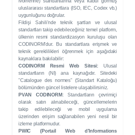
Ivoirienne) standartlarına veya kabul görmüş
uluslararası standartlara (ISO, IEC, Codex vb.)
uygunluğunu doğrular.
Fildişi Sahili'nde teknik şartları ve ulusal
standartları takip edebileceğiniz temel platform,
ülkenin resmi standardizasyon kuruluşu olan
CODINORM'dur. Bu standartlara erişmek ve
teknik gereklilikleri öğrenmek için aşağıdaki
kaynaklara bakılabilir:
CODINORM Resmi Web Sitesi:
Ulusal
standartların (NI) ana kaynağıdır. Sitedeki
"Catalogue des normes" (Standart Kataloğu)
bölümünden güncel listelere ulaşabilirsiniz.
PVAN CODINORM
: Standartların çevrimiçi
olarak satın alınabileceği, güncellemelerin
takip edilebileceği ve mobil uygulama
üzerinden erişim sağlanabilen yeni nesil bir
izleme platformudur.
PWIC (Portail Web d’Informations