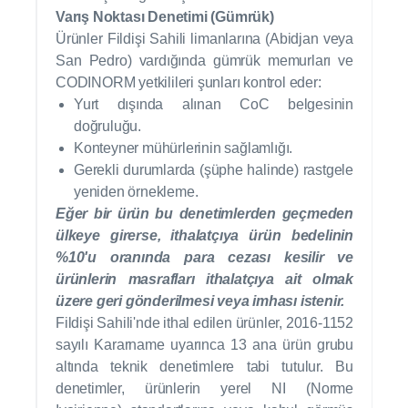
Varış Noktası Denetimi (Gümrük)
Ürünler Fildişi Sahili limanlarına (Abidjan veya
San Pedro) vardığında gümrük memurları ve
CODINORM yetkilileri şunları kontrol eder:
Yurt dışında alınan CoC belgesinin
doğruluğu.
Konteyner mühürlerinin sağlamlığı.
Gerekli durumlarda (şüphe halinde) rastgele
yeniden örnekleme.
Eğer bir ürün bu denetimlerden geçmeden
ülkeye girerse, ithalatçıya ürün bedelinin
%10'u oranında para cezası kesilir ve
ürünlerin masrafları ithalatçıya ait olmak
üzere geri gönderilmesi veya imhası istenir.
Fildişi Sahili'nde ithal edilen ürünler, 2016-1152
sayılı Kararname uyarınca 13 ana ürün grubu
altında teknik denetimlere tabi tutulur. Bu
denetimler, ürünlerin yerel NI (Norme