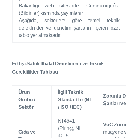
Bakanlığı web sitesinde "Communiqués"
(Bildiriler) kısmında yayımlanır.
Aşağıda, sektörlere göre temel teknik
gereklilikler ve denetim şartlarını içeren özet
tablo yer almaktadır:
Fildişi Sahili İthalat Denetimleri ve Teknik
Gereklilikler Tablosu
Ürün
İlgili Teknik
Zorunlu Denet
Grubu /
Standartlar (NI
Şartları ve Özel
Sektör
/ ISO / IEC)
NI 4541
VoC Zorunlu:
Fi
(Pirinç), NI
Gıda ve
muayene ve
4015