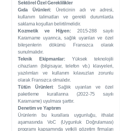
Sektörel Özel Gereklilikler
Gıda Ürünleri:
Üreticinin adı ve adresi,
kullanım talimatları ve gerekli durumlarda
saklama koşulları belirtilmelidir.
Kozmetik ve Hijyen:
2015-288 sayılı
Kararname uyarınca, sağlık uyarıları ve özel
bileşenlerin dökümü Fransızca olarak
sunulmalıdır.
Teknik Ekipmanlar:
Yüksek teknolojili
cihazların (bilgisayar, telefon vb.) klavyeleri,
yazılımları ve kullanım kılavuzları zorunlu
olarak Fransızca olmalıdır.
Tütün Ürünleri
: Sağlık uyarıları ve özel
paketleme kurallarına (2022-75 sayılı
Kararname) uyulması şarttır.
Denetim ve Yaptırım
Ürünlerin bu kurallara uygunluğu, ithalat
aşamasında VoC (Uygunluk Doğrulaması)
programı kapsamında yetkili gözetim firmaları