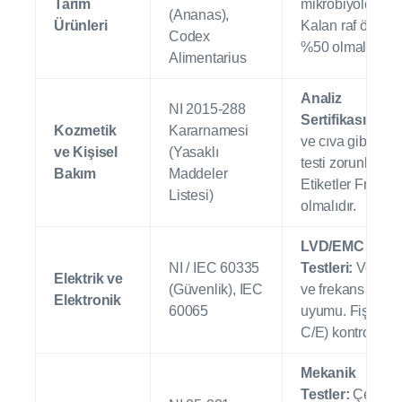
Tarım
mikrobiyolojik an
(Ananas),
Ürünleri
Kalan raf ömrü 
Codex
%50 olmalıdır.
Alimentarius
Analiz
NI 2015-288
Sertifikası:
Hidr
Kozmetik
Kararnamesi
ve cıva gibi mad
ve Kişisel
(Yasaklı
testi zorunludur.
Bakım
Maddeler
Etiketler Fransı
Listesi)
olmalıdır.
LVD/EMC
NI / IEC 60335
Testleri:
Voltaj 
Elektrik ve
(Güvenlik), IEC
ve frekans (50H
Elektronik
60065
uyumu. Fiş tipler
C/E) kontrol edili
Mekanik
Testler:
Çekme 