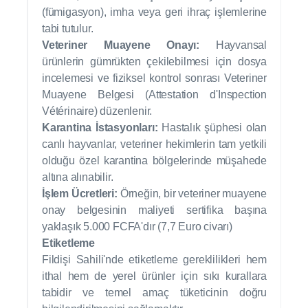
(fümigasyon), imha veya geri ihraç işlemlerine
tabi tutulur.
Veteriner Muayene Onayı:
Hayvansal
ürünlerin gümrükten çekilebilmesi için dosya
incelemesi ve fiziksel kontrol sonrası Veteriner
Muayene Belgesi (Attestation d'Inspection
Vétérinaire) düzenlenir.
Karantina İstasyonları:
Hastalık şüphesi olan
canlı hayvanlar, veteriner hekimlerin tam yetkili
olduğu özel karantina bölgelerinde müşahede
altına alınabilir.
İşlem Ücretleri:
Örneğin, bir veteriner muayene
onay belgesinin maliyeti sertifika başına
yaklaşık 5.000 FCFA'dır (7,7 Euro civarı)
Etiketleme
Fildişi Sahili'nde etiketleme gereklilikleri hem
ithal hem de yerel ürünler için sıkı kurallara
tabidir ve temel amaç tüketicinin doğru