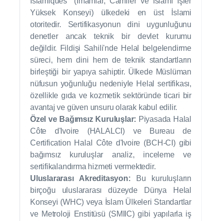
Islamiques" (İmamlar, Camiler ve İslami İşler
Yüksek Konseyi) ülkedeki en üst İslami
otoritedir. Sertifikasyonun dini uygunluğunu
denetler ancak teknik bir devlet kurumu
değildir. Fildişi Sahili'nde Helal belgelendirme
süreci, hem dini hem de teknik standartların
birleştiği bir yapıya sahiptir. Ülkede Müslüman
nüfusun yoğunluğu nedeniyle Helal sertifikası,
özellikle gıda ve kozmetik sektöründe ticari bir
avantaj ve güven unsuru olarak kabul edilir.
Özel ve Bağımsız Kuruluşlar:
Piyasada Halal
Côte d'Ivoire (HALALCI) ve Bureau de
Certification Halal Côte d'Ivoire (BCH-CI) gibi
bağımsız kuruluşlar analiz, inceleme ve
sertifikalandırma hizmeti vermektedir.
Uluslararası Akreditasyon:
Bu kuruluşların
birçoğu uluslararası düzeyde Dünya Helal
Konseyi (WHC) veya İslam Ülkeleri Standartlar
ve Metroloji Enstitüsü (SMIIC) gibi yapılarla iş