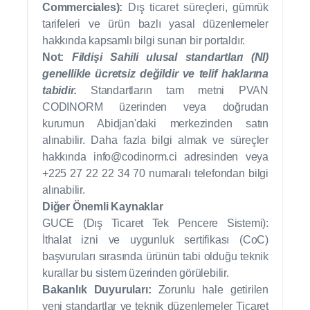
Commerciales):
Dış ticaret süreçleri, gümrük
tarifeleri ve ürün bazlı yasal düzenlemeler
hakkında kapsamlı bilgi sunan bir portaldır.
Not:
Fildişi Sahili ulusal standartları (NI)
genellikle ücretsiz değildir ve telif haklarına
tabidir.
Standartların tam metni PVAN
CODINORM üzerinden veya doğrudan
kurumun Abidjan'daki merkezinden satın
alınabilir. Daha fazla bilgi almak ve süreçler
hakkında info@codinorm.ci adresinden veya
+225 27 22 22 34 70 numaralı telefondan bilgi
alınabilir.
Diğer Önemli Kaynaklar
GUCE (Dış Ticaret Tek Pencere Sistemi):
İthalat izni ve uygunluk sertifikası (CoC)
başvuruları sırasında ürünün tabi olduğu teknik
kurallar bu sistem üzerinden görülebilir.
Bakanlık Duyuruları:
Zorunlu hale getirilen
yeni standartlar ve teknik düzenlemeler Ticaret