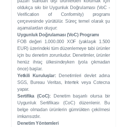
pazarı standart dışı ürünlerden korumak için
oldukça sıkı bir Uygunluk Doğrulaması (VoC -
Verification of Conformity) programı
çerçevesinde yürütülür. Süreç temel olarak şu
aşamalardan oluşur:
Uygunluk Doğrulaması (VoC) Programı
FOB değeri 1.000.000 XOF (yaklaşık 1.500
EUR) üzerindeki tüm düzenlemeye tabi ürünler
için bu denetim zorunludur. Denetimler, ürünler
henüz ihraç ülkesindeyken (yola çıkmadan
önce) başlar.
Yetkili Kuruluşlar:
Denetimleri devlet adına
SGS, Bureau Veritas, Intertek veya Cotecna
yapar.
Sertifika (CoC):
Denetim başarılı olursa bir
Uygunluk Sertifikası (CoC) düzenlenir. Bu
belge olmadan ürünlerin gümrükten çekilmesi
imkansızdır.
Denetim Yöntemleri