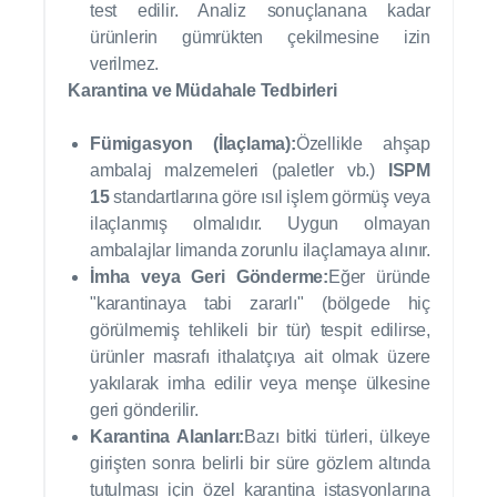
test edilir. Analiz sonuçlanana kadar
ürünlerin gümrükten çekilmesine izin
verilmez.
Karantina ve Müdahale Tedbirleri
Fümigasyon (İlaçlama):
Özellikle ahşap
ambalaj malzemeleri (paletler vb.)
ISPM
15
standartlarına göre ısıl işlem görmüş veya
ilaçlanmış olmalıdır. Uygun olmayan
ambalajlar limanda zorunlu ilaçlamaya alınır.
İmha veya Geri Gönderme:
Eğer üründe
"karantinaya tabi zararlı" (bölgede hiç
görülmemiş tehlikeli bir tür) tespit edilirse,
ürünler masrafı ithalatçıya ait olmak üzere
yakılarak imha edilir veya menşe ülkesine
geri gönderilir.
Karantina Alanları:
Bazı bitki türleri, ülkeye
girişten sonra belirli bir süre gözlem altında
tutulması için özel karantina istasyonlarına