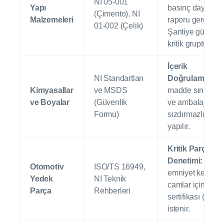
NI 05-001
Yapı
basınç dayanımı 
(Çimento), NI
Malzemeleri
raporu gereklidir
01-002 (Çelik)
Şantiye güvenliğ
kritik gruptur.
İçerik
NI Standartları
Doğrulaması:
T
Kimyasallar
ve MSDS
madde sınıfland
ve Boyalar
(Güvenlik
ve ambalaj
Formu)
sızdırmazlık den
yapılır.
Kritik Parça
Denetimi:
Fren,
Otomotiv
ISO/TS 16949,
emniyet kemeri 
Yedek
NI Teknik
camlar için güve
Parça
Rehberleri
sertifikası (E-Ma
istenir.