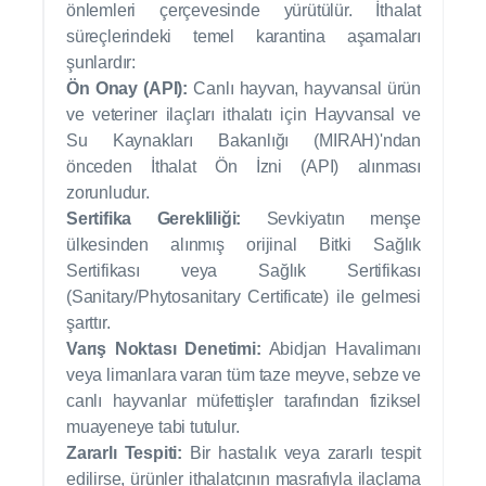
önlemleri çerçevesinde yürütülür. İthalat
süreçlerindeki temel karantina aşamaları
şunlardır:
Ön Onay (API):
Canlı hayvan, hayvansal ürün
ve veteriner ilaçları ithalatı için Hayvansal ve
Su Kaynakları Bakanlığı (MIRAH)'ndan
önceden İthalat Ön İzni (API) alınması
zorunludur.
Sertifika Gerekliliği:
Sevkiyatın menşe
ülkesinden alınmış orijinal Bitki Sağlık
Sertifikası veya Sağlık Sertifikası
(Sanitary/Phytosanitary Certificate) ile gelmesi
şarttır.
Varış Noktası Denetimi:
Abidjan Havalimanı
veya limanlara varan tüm taze meyve, sebze ve
canlı hayvanlar müfettişler tarafından fiziksel
muayeneye tabi tutulur.
Zararlı Tespiti:
Bir hastalık veya zararlı tespit
edilirse, ürünler ithalatçının masrafıyla ilaçlama