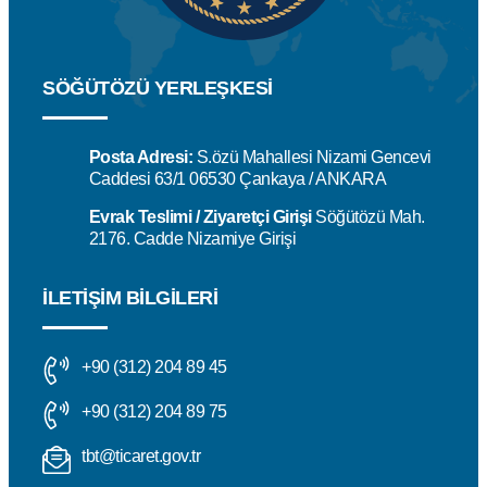
SÖĞÜTÖZÜ YERLEŞKESİ
Posta Adresi:
S.özü Mahallesi Nizami Gencevi
Caddesi 63/1 06530 Çankaya / ANKARA
Evrak Teslimi / Ziyaretçi Girişi
Söğütözü Mah.
2176. Cadde Nizamiye Girişi
İLETIŞIM BILGILERI
+90 (312) 204 89 45
+90 (312) 204 89 75
tbt@ticaret.gov.tr