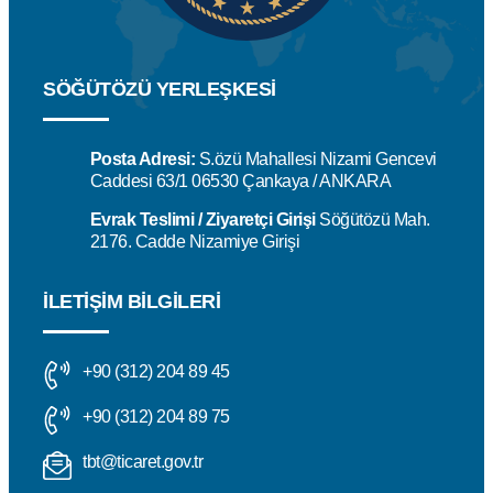
SÖĞÜTÖZÜ YERLEŞKESİ
Posta Adresi:
S.özü Mahallesi Nizami Gencevi
Caddesi 63/1 06530 Çankaya / ANKARA
Evrak Teslimi / Ziyaretçi Girişi
Söğütözü Mah.
2176. Cadde Nizamiye Girişi
İLETIŞIM BILGILERI
+90 (312) 204 89 45
+90 (312) 204 89 75
tbt@ticaret.gov.tr