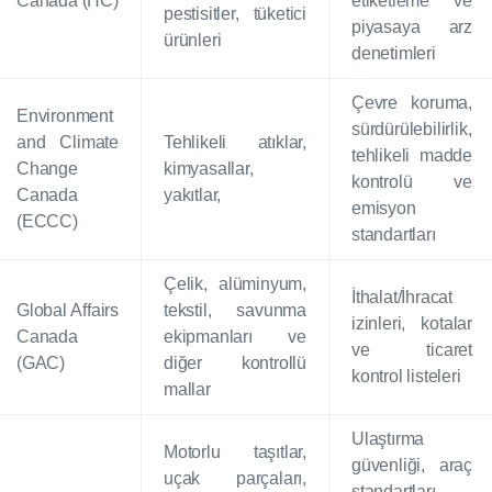
Canada (HC)
etiketleme ve
pestisitler, tüketici
piyasaya arz
ürünleri
denetimleri
Çevre koruma,
Environment
sürdürülebilirlik,
and Climate
Tehlikeli atıklar,
tehlikeli madde
Change
kimyasallar,
kontrolü ve
Canada
yakıtlar,
emisyon
(ECCC)
standartları
Çelik, alüminyum,
İthalat/İhracat
Global Affairs
tekstil, savunma
izinleri, kotalar
Canada
ekipmanları ve
ve ticaret
(GAC)
diğer kontrollü
kontrol listeleri
mallar
Ulaştırma
Motorlu taşıtlar,
güvenliği, araç
uçak parçaları,
standartları