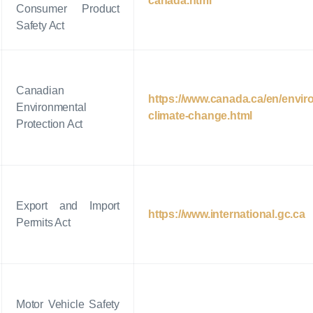
canada.html
Consumer Product
Safety Act
Canadian
https://www.canada.ca/en/envir
Environmental
climate-change.html
Protection Act
Export and Import
https://www.international.gc.ca
Permits Act
Motor Vehicle Safety