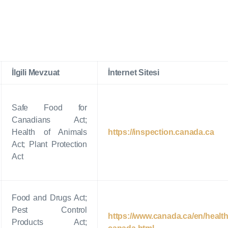
İlgili Mevzuat
İnternet Sitesi
Safe Food for
Canadians Act;
Health of Animals
https://inspection.canada.ca
Act; Plant Protection
Act
Food and Drugs Act;
Pest Control
https://www.canada.ca/en/health
Products Act;