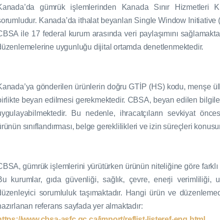
Kanada’da gümrük işlemlerinden Kanada Sınır Hizmetleri
sorumludur. Kanada’da ithalat beyanları Single Window Initiative (
CBSA ile 17 federal kurum arasında veri paylaşımını sağlamaktadır
düzenlemelerine uygunluğu dijital ortamda denetlenmektedir.
Kanada’ya gönderilen ürünlerin doğru GTİP (HS) kodu, menşe ülkes
birlikte beyan edilmesi gerekmektedir. CBSA, beyan edilen bilgile
uygulayabilmektedir. Bu nedenle, ihracatçıların sevkiyat öncesi
ürünün sınıflandırması, belge gereklilikleri ve izin süreçleri kon
CBSA, gümrük işlemlerini yürütürken ürünün niteliğine göre farklı 
Bu kurumlar, gıda güvenliği, sağlık, çevre, enerji verimliliği, u
düzenleyici sorumluluk taşımaktadır. Hangi ürün ve düzenlem
hazırlanan referans sayfada yer almaktadır:
https://www.cbsa-asfc.gc.ca/import/reflist-listeref-eng.html