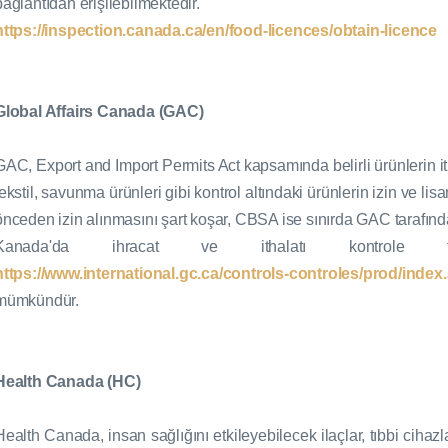
bağlantıdan erişilebilmektedir.
https://inspection.canada.ca/en/food-licences/obtain-licence
Global Affairs Canada (GAC)
GAC, Export and Import Permits Act kapsamında belirli ürünlerin it
tekstil, savunma ürünleri gibi kontrol altındaki ürünlerin izin ve li
önceden izin alınmasını şart koşar, CBSA ise sınırda GAC tarafından
Kanada'da ihracat ve ithalatı kontrole t
https://www.international.gc.ca/controls-controles/prod/ind
mümkündür.
Health Canada (HC)
Health Canada, insan sağlığını etkileyebilecek ilaçlar, tıbbi cihazla