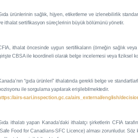
Gıda ürünlerinin sağlık, hijyen, etiketleme ve izlenebilirlik standar
ve ithalat sertifikasyon süreçlerinin büyük bölümünü yönetir.
CFIA, ithalat öncesinde uygun sertifikaların (örneğin sağlık veya 
girişte CBSA ile koordineli olarak belge incelemesi veya fiziksel kon
Kanada’nın “gıda ürünleri” ithalatında gerekli belge ve standartlarl
pozisyonu ile sorgulama yapılarak erişilebilmektedir.
https://airs-sari.inspection.gc.ca/airs_external/english/decis
Gıda ithalatı yapan Kanada’daki ithalatçı şirketlerin CFIA tara
(Safe Food for Canadians-SFC Licence) alması zorunludur. Söz ko