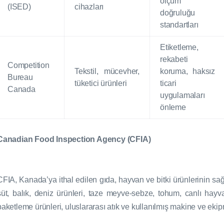
ölçüm
(ISED)
cihazları
doğruluğu
standartları
Etiketleme,
rekabeti
Competition
Tekstil, mücevher,
koruma, haksız
Bureau
tüketici ürünleri
ticari
Canada
uygulamaları
önleme
Canadian Food Inspection Agency (CFIA)
CFIA, Kanada’ya ithal edilen gıda, hayvan ve bitki ürünlerinin sağ
süt, balık, deniz ürünleri, taze meyve-sebze, tohum, canlı hayv
paketleme ürünleri, uluslararası atık ve kullanılmış makine ve ek