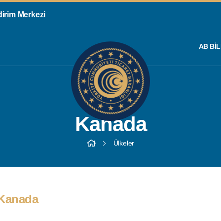
ldirim Merkezi
AB BIL
Kanada
Ülkeler
Kanada