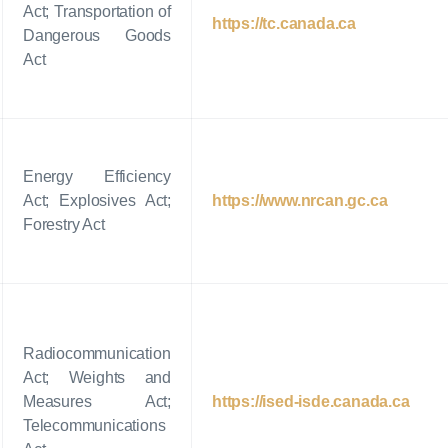
Act; Transportation of
https://tc.canada.ca
Dangerous Goods
Act
Energy Efficiency
Act; Explosives Act;
https://www.nrcan.gc.ca
Forestry Act
Radiocommunication
Act; Weights and
Measures Act;
https://ised-isde.canada.ca
Telecommunications