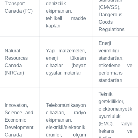
Transport
denizcilik
(CMVSS),
Canada (TC)
ekipmanları,
Dangerous
tehlikeli madde
Goods
kapları
Regulations
Enerji
Natural
Yapı malzemeleri,
verimliliği
Resources
enerji tüketen
standartları,
Canada
cihazlar (beyaz
etiketleme ve
(NRCan)
eşyalar, motorlar
performans
standartları
Teknik
gereklilikler,
Innovation,
Telekomünikasyon
elektromanyetik
Science and
cihazları, radyo
uyumluluk
Economic
ekipmanları,
(EMC), radyo
Development
elektrikli/elektronik
frekans ve
Canada
ürünler, ölçüm