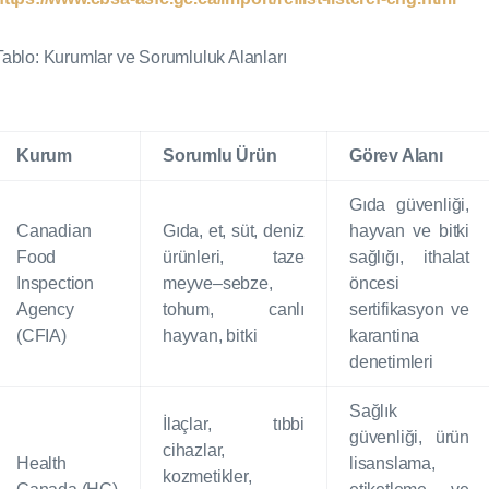
Tablo: Kurumlar ve Sorumluluk Alanları
Kurum
Sorumlu Ürün
Görev Alanı
Gıda güvenliği,
Canadian
Gıda, et, süt, deniz
hayvan ve bitki
Food
ürünleri, taze
sağlığı, ithalat
Inspection
meyve–sebze,
öncesi
Agency
tohum, canlı
sertifikasyon ve
(CFIA)
hayvan, bitki
karantina
denetimleri
Sağlık
İlaçlar, tıbbi
güvenliği, ürün
cihazlar,
Health
lisanslama,
kozmetikler,