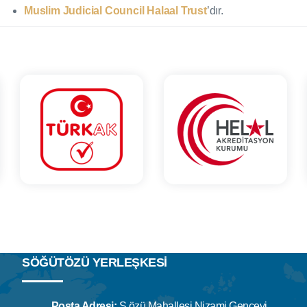
Muslim Judicial Council Halaal Trust
’dır.
SÖĞÜTÖZÜ YERLEŞKESİ
Posta Adresi:
S.özü Mahallesi Nizami Gencevi