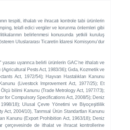
n tespiti, ithalatı ve ihracatı kontrole tabi ürünlerin
amping, telafi edici vergiler ve korunma önlemleri gibi
olitikalarının belirlenmesi konusunda yetkili kuruluş
gösteren Uluslararası Ticaretin İdaresi Komisyonu’dur
t” yasası uyarınca belirli ürünlerin GAC’ne ithalatı ve
u (Agricultural Pests Act, 1983/36); Gıda, Kozmetik ve
ctants Act, 1972/54); Hayvan Hastalıkları Kanunu
Kanunu (Livestock Improvement Act, 1977/25); Et
 Ölçü bilimi Kanunu (Trade Metrology Act, 1977/73);
r for Compulsory Specifications Act, 2008/5); Deniz
1998/18); Ulusal Çevre Yönetimi ve Biyoçeşitlilik
 Act, 2004/10), Tarımsal Ürün Standartları Kanunu
ları Kanunu (Export Prohibition Act, 1963/18); Deniz
r çerçevesinde de ithalat ve ihracat kontrollerine