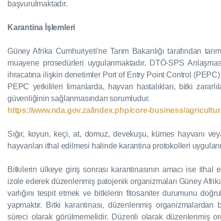
başvurulmaktadır.
Karantina İşlemleri
Güney Afrika Cumhuriyeti'ne Tarım Bakanlığı tarafından tarım 
muayene prosedürleri uygulanmaktadır. DTÖ-SPS Anlaşmasını
ihracatına ilişkin denetimler Port of Entry Point Control (PEPC) a
PEPC yetkilileri limanlarda, hayvan hastalıkları, bitki zararlıl
güvenliğinin sağlanmasından sorumludur.
https://www.nda.gov.za/index.php/core-business/agricultur
Sığır, koyun, keçi, at, domuz, devekuşu, kümes hayvanı veya 
hayvanları ithal edilmesi halinde karantina protokolleri uygulan
Bitkilerin ülkeye giriş sonrası karantinasının amacı ise ithal ed
izole ederek düzenlenmiş patojenik organizmaları Güney Afrika'd
varlığını tespit etmek ve bitkilerin fitosaniter durumunu doğr
yapmaktır. Bitki karantinası, düzenlenmiş organizmalardan 
süreci olarak görülmemelidir. Düzenli olarak düzenlenmiş orga