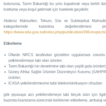
bulunursa, Tarım Bakanlığı bu yolu kapatmak veya belirli türe
kısıtlama veya koşul getirmek için harekete geçebilir.
Akdeniz Mahsulleri, Tohum, Süs ve Subtropikal Mahsuller
kategorilerinde karantina değerlendirmesi p
https://www.nda.gov.za/index.php/publication/390-inspecti
Etiketleme
Ülkede NRCS tarafından gözetilen uygulaması zorunlu 
yetkilendirmeye tabi olan ürünler;
Tarım Bakanlığı’nın denetimine tabi olan çeşitli gıda ürünleri
Güney Afrika Sağlık Ürünleri Düzenleyici Kurumu (SAHPRA) 
ürünler;
ICASA yetkilendirmesine tabii telekomünikasyon cihazları
gibi piyasaya arzı yetkilendirmeye tabi birçok ürün için ilg
bazında lisanslama sürecinde belirlenen etiketleme, ambalaj ve