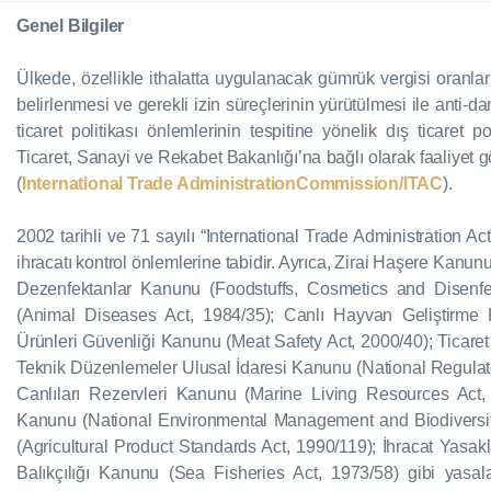
Genel Bilgiler
Ülkede, özellikle ithalatta uygulanacak gümrük vergisi oranlarını
belirlenmesi ve gerekli izin süreçlerinin yürütülmesi ile anti-d
ticaret politikası önlemlerinin tespitine yönelik dış ticaret p
Ticaret, Sanayi ve Rekabet Bakanlığı’na bağlı olarak faaliyet 
(
International Trade AdministrationCommission/ITAC
).
2002 tarihli ve 71 sayılı “International Trade Administration Ac
ihracatı kontrol önlemlerine tabidir. Ayrıca, Zirai Haşere Kanun
Dezenfektanlar Kanunu (Foodstuffs, Cosmetics and Disenfe
(Animal Diseases Act, 1984/35); Canlı Hayvan Geliştirme 
Ürünleri Güvenliği Kanunu (Meat Safety Act, 2000/40); Ticaret
Teknik Düzenlemeler Ulusal İdaresi Kanunu (National Regulato
Canlıları Rezervleri Kanunu (Marine Living Resources Act, 
Kanunu (National Environmental Management and Biodiversity
(Agricultural Product Standards Act, 1990/119); İhracat Yasak
Balıkçılığı Kanunu (Sea Fisheries Act, 1973/58) gibi yasala