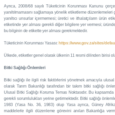
Ayrıca, 2008/68 sayılı Tüketicinin Korunması Kanunu çerçev
yanıltılmamasını sağlamaya yönelik etiketleme düzenlemeleri geti
yanıltıcı unsurlar içermemesi; üretici ve ithalatçıların ürün 
etiketinde yer alması gerekli diğer bilgilere yer vermesi; ürün
bu bilginin de etikette yer alması gerekmektedir.
Tüketicinin Korunması Yasası:
https://www.gov.za/sites/defau
Ülkede, etiketler genel olarak ülkenin 11 resmi dilinden birisi 
Bitki Sağlığı Önlemleri
Bitki sağlığı ile ilgili risk faktörlerini yönetmek amacıyla ulus
olarak Tarım Bakanlığı tarafından bir takım bitki sağlığı önl
Ulusal Bitki Sağlığı Koruma Temas Noktasıdır. Bu kapsamda 
gerekli sorumlulukları yerine getirmektedir. Bitki sağlığı önlem
1983 (Yasa No. 36, 1983) olup Yasa ayrıca, Güney Afrika'ya 
maddelerle ilgili düzenleme görevini anılan Bakanlığa verme