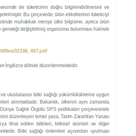
esinde de tüketicinin doğru bilgilendirilmesini ve
rilmiştir. Bu çerçevede, ürün etiketlerinin tüketiciyi
etiketinde muhakkak menşe ülke bilgisine, ayrıca ürün
de genetiği değiştirilmiş organizma bulunması halinde
lt/files/32186_467.pdf
olan İngilizce dilinde düzenlenmektedir.
al ve uluslararası bitki sağlığı yükümlülüklerine uygun
emleri alınmaktadır. Bakanlık, ülkenin aynı zamanda
Dünya Sağlık Örgütü SPS politikaları çerçevesinde
lerini düzenleyen temel yasa, Tarım Zararlıları Yasası
ithal edilen bitkileri, bitkisel ürünleri ve diğer
ktedir. Bitki sağlığı önlemleri açısından uyulması