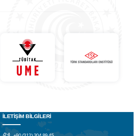
İLETIŞIM BILGILERI
+90 (312) 204 89 45