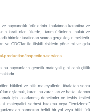
ve hayvancılık ürünlerinin ithalatında karantina ve
n tarafı olan ülkede, tarım ürünlerin ithalatı ve
dlı birimler tarafından sınırda gerçekleştirilmektedir.
arı ve GDO’lar ile ilişkili risklerin yönetimi ve gıda
al-production/inspection-services
bu hayvanların genetik materyali gibi canlı çiftlik
maktadır.
ilen bitkileri ve bitki materyallerini ithalattan sonra
an dışlamak, karantina zararlıları ve hastalıklarının
ulamak için tasarlanmış denetimler ve teşhis testleri
bitki materyalini serbest bırakma veya "temizleme"
nizmaları barındıran belirli bir yol veya bitki türü