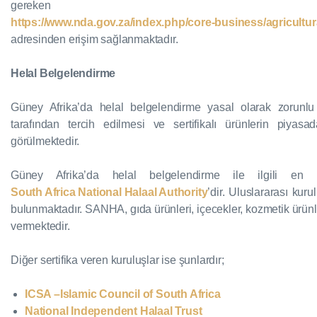
gereken düz
https://www.nda.gov.za/index.php/core-business/agricultura
adresinden erişim sağlanmaktadır.
Helal Belgelendirme
Güney Afrika’da helal belgelendirme yasal olarak zorun
tarafından tercih edilmesi ve sertifikalı ürünlerin piya
görülmektedir.
Güney Afrika’da helal belgelendirme ile ilgili
South Africa National Halaal Authority
’dir. Uluslararası kuru
bulunmaktadır. SANHA, gıda ürünleri, içecekler, kozmetik ürünler, 
vermektedir.
Diğer sertifika veren kuruluşlar ise şunlardır;
ICSA –Islamic Council of South Africa
National Independent Halaal Trust